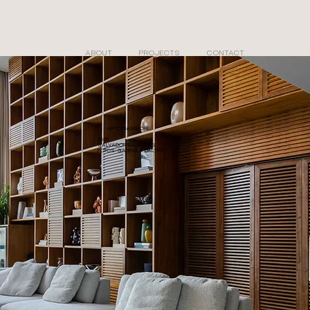
ABOUT
PROJECTS
CONTACT
APTO MAGGIORE
2025
SALVADOR/BA, BRASIL
FOTOS: GABRIELA DALTRO