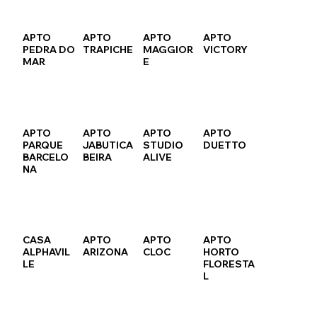
APTO
APTO
APTO
APTO
PEDRA DO
TRAPICHE
MAGGIOR
VICTORY
MAR
E
APTO
APTO
APTO
APTO
PARQUE
JABUTICA
STUDIO
DUETTO
BARCELO
BEIRA
ALIVE
NA
CASA
APTO
APTO
APTO
ALPHAVIL
ARIZONA
CLOC
HORTO
LE
FLORESTA
L