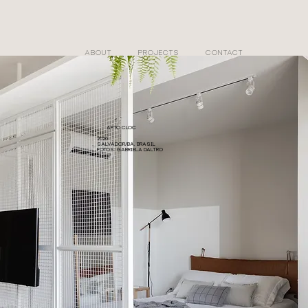
ABOUT
PROJECTS
CONTACT
APTO CLOC
2020
SALVADOR/BA, BRASIL
FOTOS: GABRIELA DALTRO