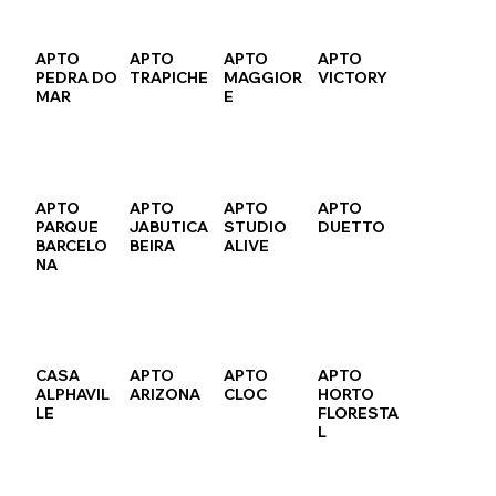
APTO
APTO
APTO
APTO
PEDRA DO
TRAPICHE
MAGGIOR
VICTORY
MAR
E
APTO
APTO
APTO
APTO
PARQUE
JABUTICA
STUDIO
DUETTO
BARCELO
BEIRA
ALIVE
NA
CASA
APTO
APTO
APTO
ALPHAVIL
ARIZONA
CLOC
HORTO
LE
FLORESTA
L