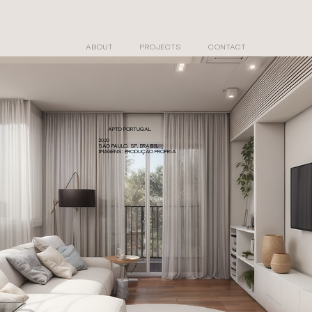
ABOUT
PROJECTS
CONTACT
APTO PORTUGAL
2020
SÃO PAULO, SP, BRASIL
IMAGENS: PRODUÇÃO PRÓPRIA