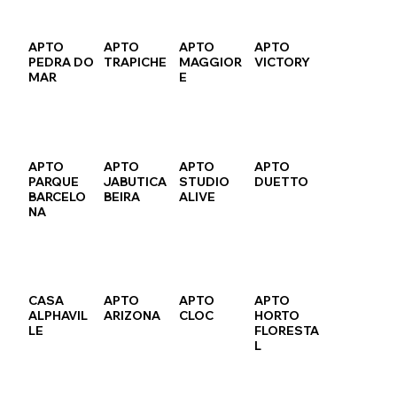
APTO
APTO
APTO
APTO
PEDRA DO
TRAPICHE
MAGGIOR
VICTORY
MAR
E
APTO
APTO
APTO
APTO
PARQUE
JABUTICA
STUDIO
DUETTO
BARCELO
BEIRA
ALIVE
NA
CASA
APTO
APTO
APTO
ALPHAVIL
ARIZONA
CLOC
HORTO
LE
FLORESTA
L