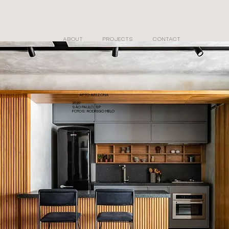
ABOUT
PROJECTS
CONTACT
APTO ARIZONA
2020
SÃO PAULO, SP
FOTOS: RODRIGO MELO